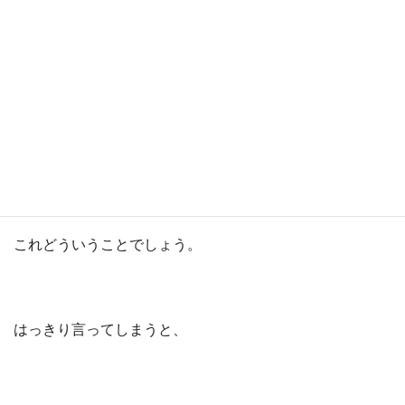
オーストラリア、130％
スウェーデン、138％
きっと、2020年、現在ではもっと上がっているだろうと
思います。
これどういうことでしょう。
はっきり言ってしまうと、