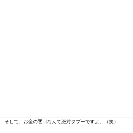
ただそれだけです。
当たり前のことですが、これ、気をつけてないと意外にで
きてないんですよ。
あなたも一度意識して自分の発する言葉をよく聞いてみて
ください。
そして、お金の悪口なんて絶対タブーですよ。（笑）